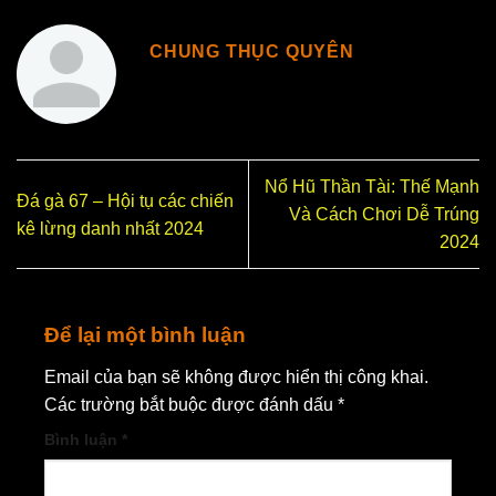
CHUNG THỤC QUYÊN
Nổ Hũ Thần Tài: Thế Mạnh
Đá gà 67 – Hội tụ các chiến
Và Cách Chơi Dễ Trúng
kê lừng danh nhất 2024
2024
Để lại một bình luận
Email của bạn sẽ không được hiển thị công khai.
Các trường bắt buộc được đánh dấu
*
Bình luận
*