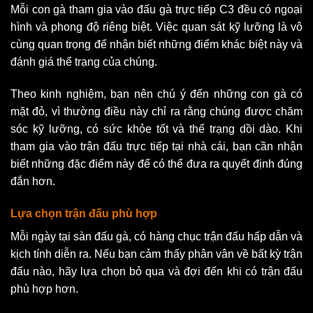
Mỗi con gà tham gia vào đấu gà trực tiếp C3 đều có ngoại
hình và phong độ riêng biệt. Việc quan sát kỹ lưỡng là vô
cùng quan trọng để nhận biết những điểm khác biệt này và
đánh giá thể trạng của chúng.
Theo kinh nghiệm, bạn nên chú ý đến những con gà có
mặt đỏ, vì thường điều này chỉ ra rằng chúng được chăm
sóc kỹ lưỡng, có sức khỏe tốt và thể trạng dồi dào. Khi
tham gia vào trận đấu trực tiếp tại nhà cái, bạn cần nhận
biết những đặc điểm này để có thể đưa ra quyết định đúng
đắn hơn.
Lựa chọn trận đấu phù hợp
Mỗi ngày tại sàn đấu gà, có hàng chục trận đấu hấp dẫn và
kịch tính diễn ra. Nếu bạn cảm thấy phân vân về bất kỳ trận
đấu nào, hãy lựa chọn bỏ qua và đợi đến khi có trận đấu
phù hợp hơn.