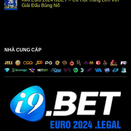
26
Giải Đấu Bùng Nổ
Th6
NHÀ CUNG CẤP