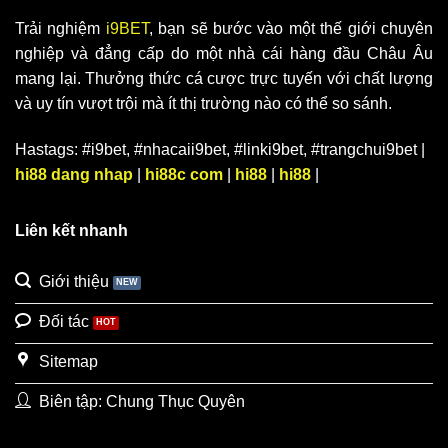
Trải nghiệm
i9BET
, bạn sẽ bước vào một thế giới chuyên
nghiệp và đẳng cấp do một nhà cái hàng đầu Châu Âu
mang lại. Thưởng thức cá cược trực tuyến với chất lượng
và uy tín vượt trội mà ít thị trường nào có thể so sánh.
Hastags: #i9bet, #nhacaii9bet, #linki9bet, #trangchui9bet |
hi88 dang nhap
|
hi88c com
|
hi88
|
hi88
|
Liên kết nhanh
Giới thiệu
Đối tác
Sitemap
Biên tập: Chung Thục Quyên