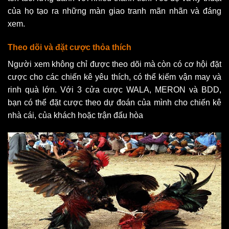
của họ tạo ra những màn giao tranh mãn nhãn và đáng
xem.
Theo dõi và đặt cược thỏa thích
Người xem không chỉ được theo dõi mà còn có cơ hội đặt
cược cho các chiến kê yêu thích, có thể kiếm vận may và
rinh quà lớn. Với 3 cửa cược WALA, MERON và BDD,
bạn có thể đặt cược theo dự đoán của mình cho chiến kê
nhà cái, của khách hoặc trận đấu hòa