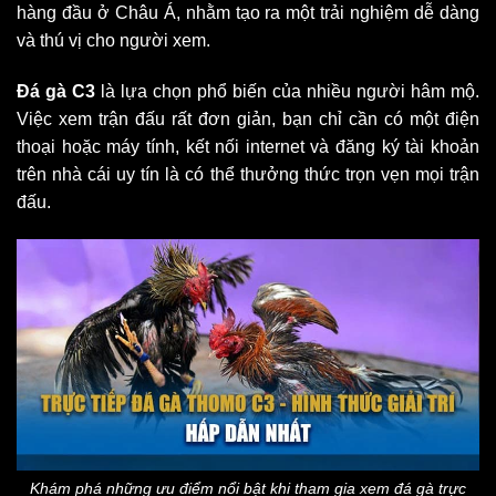
hàng đầu ở Châu Á, nhằm tạo ra một trải nghiệm dễ dàng
và thú vị cho người xem.
Đá gà C3
là lựa chọn phổ biến của nhiều người hâm mộ.
Việc xem trận đấu rất đơn giản, bạn chỉ cần có một điện
thoại hoặc máy tính, kết nối internet và đăng ký tài khoản
trên nhà cái uy tín là có thể thưởng thức trọn vẹn mọi trận
đấu.
Khám phá những ưu điểm nổi bật khi tham gia xem đá gà trực