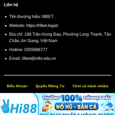
Liên hệ
Tên thương hiệu: I9BET
Website: https://i9bet.legal/
Địa chỉ: 188 Trần Hưng Đạo, Phường Long Thạnh, Tân
Châu, An Giang, Việt Nam
Hotline: 0355666777
Email:
i9bet@infio.edu.vn
Điều Khoản
Quyền Riêng Tư
Chơi có trách nhiệm
Copyright 2026 ©
I9bet.legal - Chuyên trang dữ liệu cá cược
uy tín hàng đầu thị trường