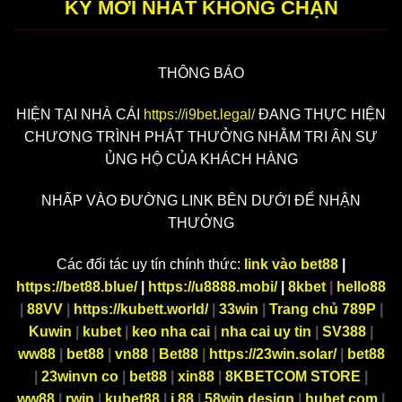
KÝ MỚI NHẤT KHÔNG CHẶN
THÔNG BÁO
HIỆN TẠI NHÀ CÁI
https://i9bet.legal/
ĐANG THỰC HIỆN
CHƯƠNG TRÌNH PHÁT THƯỞNG NHẰM TRI ÂN SỰ
ỦNG HỘ CỦA KHÁCH HÀNG
NHẤP VÀO ĐƯỜNG LINK BÊN DƯỚI ĐỂ NHẬN
THƯỞNG
Các đối tác uy tín chính thức:
link vào bet88
|
https://bet88.blue/
|
https://u8888.mobi/
|
8kbet
|
hello88
|
88VV
|
https://kubett.world/
|
33win
|
Trang chủ 789P
|
Kuwin
|
kubet
|
keo nha cai
|
nha cai uy tin
|
SV388
|
ww88
|
bet88
|
vn88
|
Bet88
|
https://23win.solar/
|
bet88
|
23winvn co
|
bet88
|
xin88
|
8KBETCOM STORE
|
ww88
|
rwin
|
kubet88
|
j 88
|
58win design
|
hubet.com
|