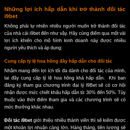
Những lợi ích hấp dẫn khi trở thành đối tác
i9bet
Không phải tự nhiên nhiều người muốn trở thành đối tác
của nhà cái i9bet đến như vậy. Hãy cùng điểm qua một vài
lợi ích khiến cho mô hình kinh doanh này được nhiều
người yêu thích và áp dụng:
Cung cấp tỷ lệ hoa hồng đầy hấp dẫn cho đối tác
Nhằm mang đến lợi ích tối đa dành cho đối tác của mình,
tại đây cung cấp tỷ lệ hoa hồng khá hấp dẫn. Khi bạn
đăng ký tham gia chương trình đại lý I9Bet sẽ có cơ hội
nhận được mức chiết khấu hấp dẫn từ 30% đến 50%. Tùy
thuộc vào thời điểm tham gia và các chương trình sẽ có
mức thưởng khác nhau.
Đối tác i9bet
giới thiệu nhiều thành viên thì sẽ kiếm được
một khoản lợi nhuận càng lớn. Hàng tháng, tiền lương sẽ