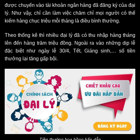
được chuyển vào tài khoản ngân hàng đã đăng ký của đại
lý. Như vậy, chỉ cần làm việc chăm chỉ mọi người có thể
kiếm hàng chục triệu mỗi tháng là điều bình thường.
Theo thống kê thì nhiều đại lý đã có thu nhập hàng tháng
lên đến hàng trăm triệu đồng. Ngoài ra vào những dịp lễ
đặc biệt như ngày lễ 30/4, Tết, Giáng sinh,… số tiền
thưởng lại tăng gấp bội.
Tiền thưởng hoa hồng hấp dẫn