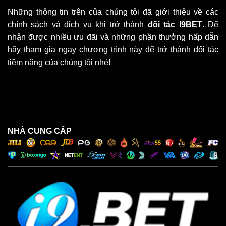
Những thông tin trên của chúng tôi đã giới thiệu về các
chính sách và dịch vụ khi trở thành
đối tác I9BET
. Để
nhận được nhiều ưu đãi và những phần thưởng hấp dẫn
hãy tham gia ngay chương trình này để trở thành đối tác
tiềm năng của chúng tôi nhé!
NHÀ CUNG CẤP