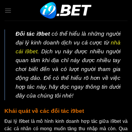
Skip
to
content
Đối tác i9bet
có thể hiểu là những người
đại lý kinh doanh dịch vụ cá cược từ
nhà
cái i9bet.
Dịch vụ này được nhiều người
quan tâm khi địa chỉ này được nhiều tay
chơi biết đến và có lượt người tham gia
động đảo. Để có thể hiểu rõ hơn về việc
hợp tác này, hãy đọc ngay thông tin dưới
đây của chúng tôi nhé!
Khái quát về các đối tác i9bet
Đại lý I9bet là mô hình kinh doanh hợp tác giữa i9bet và
các cá nhân có mong muốn tăng thu nhập mà còn. Qua