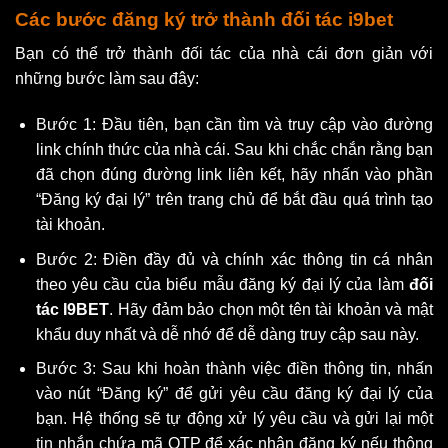
Các bước đăng ký trở thành đối tác i9bet
Bạn có thể trở thành đối tác của nhà cái đơn giản với
những bước làm sau đây:
Bước 1: Đầu tiên, bạn cần tìm và truy cập vào đường
link chính thức của nhà cái. Sau khi chắc chắn rằng bạn
đã chọn đúng đường link liên kết, hãy nhấn vào phần
“Đăng ký đại lý” trên trang chủ để bắt đầu quá trình tạo
tài khoản.
Bước 2: Điền đầy đủ và chính xác thông tin cá nhân
theo yêu cầu của biểu mẫu đăng ký đại lý của làm
đối
tác I9BET
. Hãy đảm bảo chọn một tên tài khoản và mật
khẩu duy nhất và dễ nhớ để dễ dàng truy cập sau này.
Bước 3: Sau khi hoàn thành việc điền thông tin, nhấn
vào nút “Đăng ký” để gửi yêu cầu đăng ký đại lý của
bạn. Hệ thống sẽ tự động xử lý yêu cầu và gửi lại một
tin nhắn chứa mã OTP để xác nhận đăng ký nếu thông