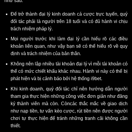
như sau:
Để trở thành đại lý kinh doanh cá cược trực tuyến, quý
đối tác phải là người trên 18 tuổi và có đủ hành vi chịu
trách nhiệm pháp lý.
Mọi người trước khi làm đại lý cần hiểu rõ các điều
khoản liên quan, như vậy bạn sẽ có thể hiểu rõ về quy
định và trách nhiệm của bản thân.
Không nên lập nhiều tài khoản đại lý vì mỗi tài khoản có
thể có mức chiết khấu khác nhau. Hành vi này có thể bị
phát hiện và bị cảnh báo bởi hệ thống i9bet.
Khi kinh doanh, quý đối tác chỉ nên hướng dẫn người
tham gia thực hiện những công việc đơn giản như đăng
ký thành viên mà còn. Còncác thắc mắc về giao dịch
như nạp tiền, tư vấn kèo cược, rút tiền nên được người
chơi tự thực hiện để tránh những tranh cãi không cần
thiết.