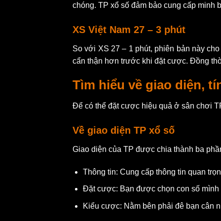
chóng. TP xổ số đảm bảo cung cấp minh b
XS Việt Nam 27 – 3 phút
So với XS 27 – 1 phút, phiên bản này cho
cẩn thận hơn trước khi đặt cược. Đồng th
Tìm hiểu về giao diện, t
Để có thể đặt cược hiệu quả ở sân chơi T
Về giao diện TP xổ số
Giao diện của TP được chia thành ba phần 
Thông tin: Cung cấp thông tin quan trọ
Đặt cược: Bạn được chọn con số mìn
Kiểu cược: Nằm bên phải đê bạn cân nh