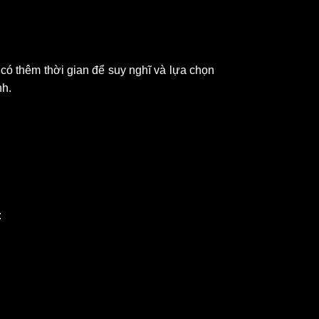
có thêm thời gian để suy nghĩ và lựa chọn
nh.
: