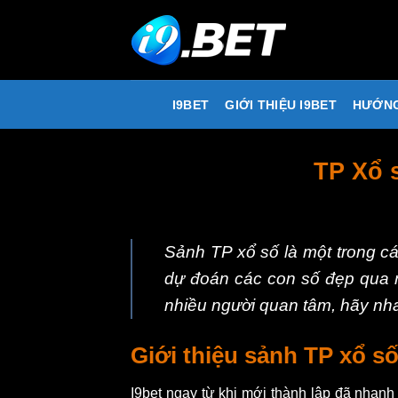
Skip
to
content
I9BET
GIỚI THIỆU I9BET
HƯỚNG
TP Xổ s
Sảnh TP xổ số là một trong c
dự đoán các con số đẹp qua n
nhiều người quan tâm, hãy nh
Giới thiệu sảnh TP xổ s
I9bet ngay từ khi mới thành lập đã nhanh 