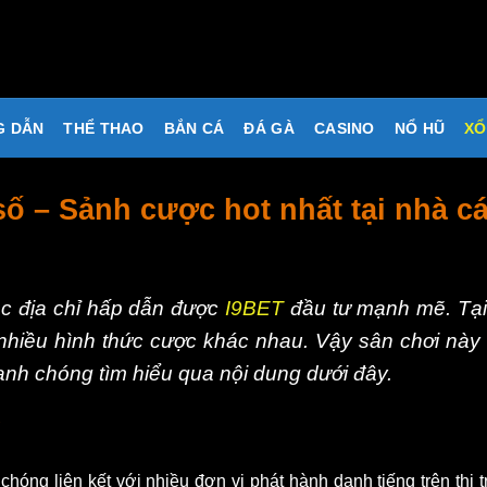
 DẪN
THỂ THAO
BẮN CÁ
ĐÁ GÀ
CASINO
NỔ HŨ
XỔ
ố – Sảnh cược hot nhất tại nhà c
ác địa chỉ hấp dẫn được
I9BET
đầu tư mạnh mẽ. Tại 
hiều hình thức cược khác nhau. Vậy sân chơi này c
anh chóng tìm hiểu qua nội dung dưới đây.
ố
chóng liên kết với nhiều đơn vị phát hành danh tiếng trên thị 