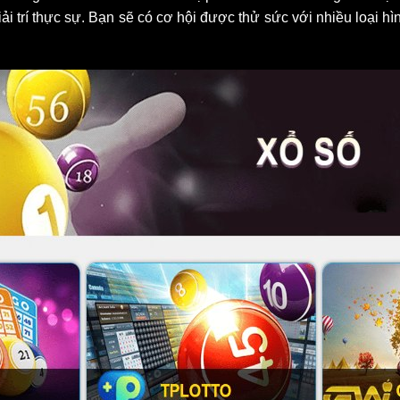
i trí thực sự. Bạn sẽ có cơ hội được thử sức với nhiều loại h