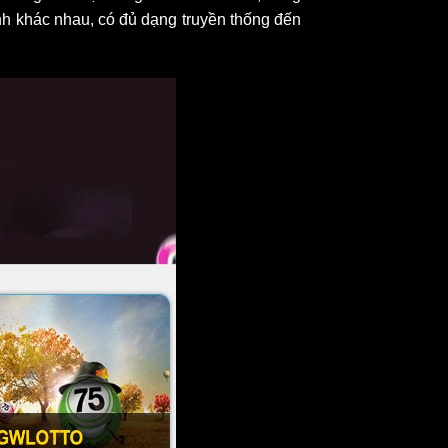
ình khác nhau, có đủ dạng truyền thống đến