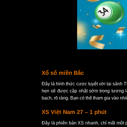
Xổ số miền Bắc
Đây là hình thức cược tuyệt vời tại sảnh
hẹn sẽ được cập nhật sớm trong tương la
bạch, rõ ràng. Bạn có thể tham gia vào nh
XS Việt Nam 27 – 1 phút
Đây là phiên bản XS nhanh, chỉ mất một p