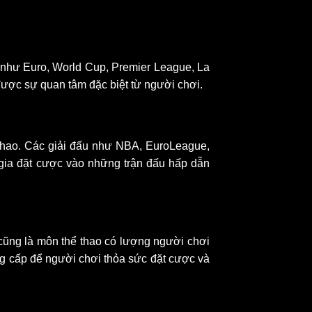
n như Euro, World Cup, Premier League, La
 được sự quan tâm đặc biệt từ người chơi.
thao. Các giải đấu như NBA, EuroLeague,
 gia đặt cược vào những trận đấu hấp dẫn
cũng là môn thể thao có lượng người chơi
g cấp để người chơi thỏa sức đặt cược và