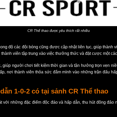
CR Thể thao được yêu thích rất nhiều
, phong độ các đội bóng cũng được cập nhật liên tục, giúp thành 
p thành viên tập trung vào việc thưởng thức và đặt cược một các
, giúp người chơi tiết kiệm thời gian và tận hưởng trọn vẹn niề
cấp, nơi thành viên thỏa sức đắm mình vào những trận đấu hấ
dẫn 1-0-2 có tại sảnh CR Thể thao
bật với những đặc điểm độc đáo và hấp dẫn, thu hút đông đảo 