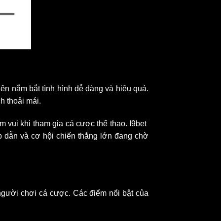
viên nắm bắt tình hình dễ dàng và hiệu quả.
h thoải mái.
m vui khi tham gia cá cược thể thao. I9bet
p dẫn và cơ hội chiến thắng lớn đang chờ
người chơi cá cược. Các điểm nổi bật của