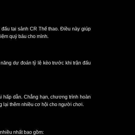
n đấu tại sảnh CR Thể thao. Điều này giúp
ghiệm quý báu cho mình.
năng dự đoán tỷ lệ kèo trước khi trận đấu
i hấp dẫn. Chẳng hạn, chương trình hoàn
 lại thêm nhiều cơ hội cho người chơi.
 nhiều nhất bao gồm: