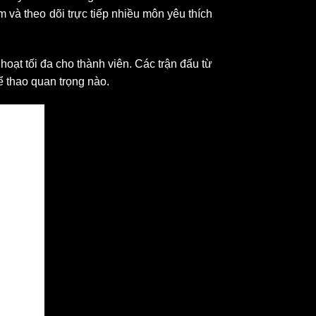
 và theo dõi trực tiếp nhiều môn yêu thích
 hoạt tối đa cho thành viên. Các trận đấu từ
ể thao quan trọng nào.