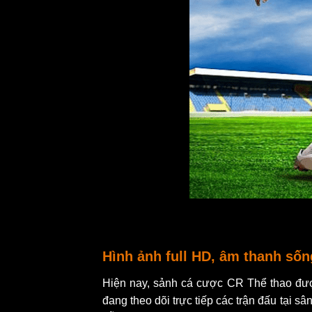
Hình ảnh full HD, âm thanh sốn
Hiện nay, sảnh cá cược CR Thể thao được
đang theo dõi trực tiếp các trận đấu tại 