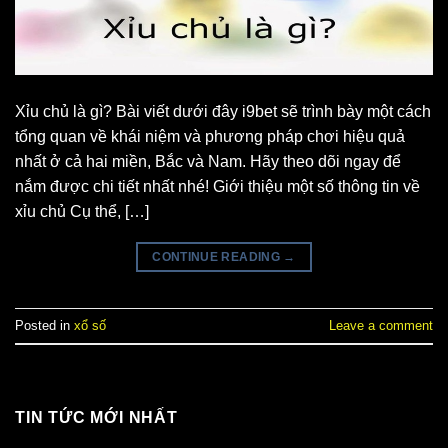
Xỉu chủ là gì? Bài viết dưới đây i9bet sẽ trình bày một cách
tổng quan về khái niệm và phương pháp chơi hiệu quả
nhất ở cả hai miền, Bắc và Nam. Hãy theo dõi ngay để
nắm được chi tiết nhất nhé! Giới thiệu một số thông tin về
xỉu chủ Cụ thể, […]
CONTINUE READING
→
Posted in
xổ số
Leave a comment
TIN TỨC MỚI NHẤT