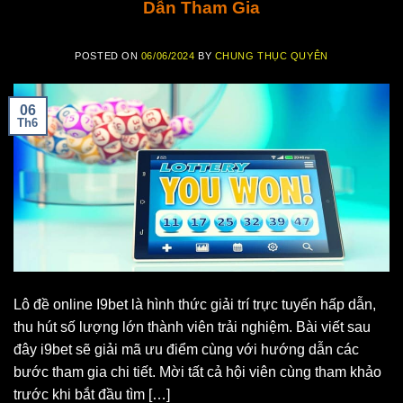
Dẫn Tham Gia
POSTED ON
06/06/2024
BY
CHUNG THỤC QUYÊN
06
Th6
Lô đề online I9bet là hình thức giải trí trực tuyến hấp dẫn,
thu hút số lượng lớn thành viên trải nghiệm. Bài viết sau
đây i9bet sẽ giải mã ưu điểm cùng với hướng dẫn các
bước tham gia chi tiết. Mời tất cả hội viên cùng tham khảo
trước khi bắt đầu tìm […]