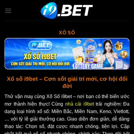
Skip
to
content
XỔ SỐ
Xổ số i9bet – Cơn sốt giải trí mới, cơ hội đổi
đời
Thử vận may cùng Xổ Số i9bet – nơi bạn có thể biến ước
mơ thành hiện thực!
Cùng
nhà cái i9bet
trải nghiệm: Đa
dạng loại hình xổ số: Miền Bắc, Miền Nam, Keno, Vietlott,
… với tỷ lệ giải thưởng cao. Giao diện đơn giản, dễ dàng
thao tác: Chọn số, đặt cược nhanh chóng, tiện lợi. Cập
nhật kết quả xổ số nhanh chóng, chính xác: Theo dõi kết