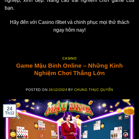
nghiệp, xinh đẹp: Nâng cao trải nghiệm chơi game của
bạn.
Hãy đến với Casino i9bet và chinh phục mọi thử thách
ngay hôm nay!
CASINO
Game Mậu Binh Online – Những Kinh
Nghiệm Chơi Thắng Lớn
POSTED ON
24/12/2024
BY
CHUNG THỤC QUYÊN
24
Th12