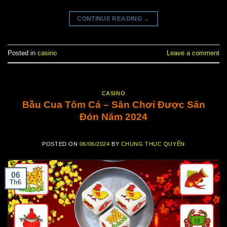
CONTINUE READING
→
Posted in
casino
Leave a comment
CASINO
Bầu Cua Tôm Cá – Sân Chơi Được Săn
Đón Năm 2024
POSTED ON
06/06/2024
BY
CHUNG THỤC QUYÊN
06
Th6