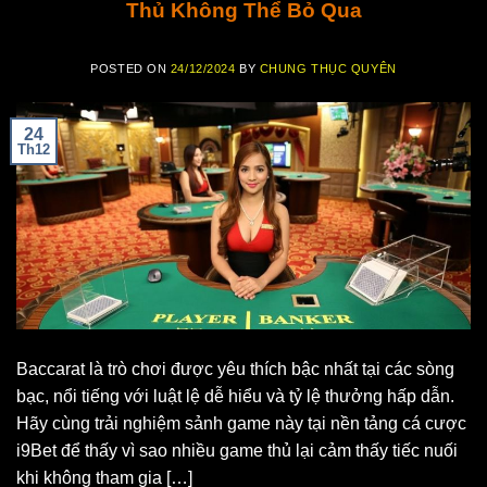
Thủ Không Thể Bỏ Qua
POSTED ON
24/12/2024
BY
CHUNG THỤC QUYÊN
24
Th12
Baccarat là trò chơi được yêu thích bậc nhất tại các sòng
bạc, nổi tiếng với luật lệ dễ hiểu và tỷ lệ thưởng hấp dẫn.
Hãy cùng trải nghiệm sảnh game này tại nền tảng cá cược
i9Bet để thấy vì sao nhiều game thủ lại cảm thấy tiếc nuối
khi không tham gia […]