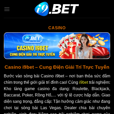
Skip
to
content
CASINO
Casino i9bet – Cung Điện Giải Trí Trực Tuyến
Bước vào sòng bài Casino i9bet – nơi bạn thỏa sức đắm
chìm trong thế giới giải trí đỉnh cao!
Cùng
i9bet
trải nghiệm:
Kho tàng game casino đa dạng: Roulette, Blackjack,
Baccarat, Poker, Rồng Hổ,… với tỷ lệ cược hấp dẫn.
Giao
diện sang trọng, đẳng cấp: Tận hưởng cảm giác như đang
chơi tại sòng bài Las Vegas.
Dealer chia bài chuyên