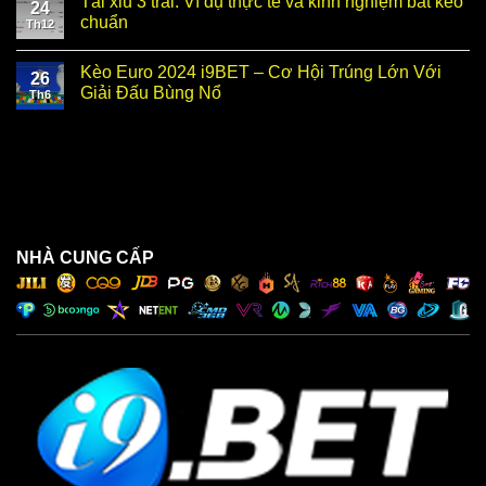
Tài xỉu 3 trái: Ví dụ thực tế và kinh nghiệm bắt kèo
24
chuẩn
Th12
Kèo Euro 2024 i9BET – Cơ Hội Trúng Lớn Với
26
Giải Đấu Bùng Nổ
Th6
NHÀ CUNG CẤP